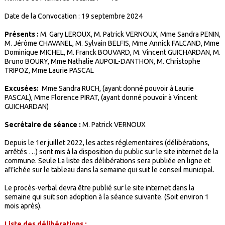
Date de la Convocation : 19 septembre 2024
Présents :
M. Gary LEROUX, M. Patrick VERNOUX, Mme Sandra PENIN,
M. Jérôme CHAVANEL, M. Sylvain BELFIS, Mme Annick FALCAND, Mme
Dominique MICHEL, M. Franck BOUVARD, M. Vincent GUICHARDAN, M.
Bruno BOURY, Mme Nathalie AUPOIL-DANTHON, M. Christophe
TRIPOZ, Mme Laurie PASCAL
Excusées:
Mme Sandra RUCH, (ayant donné pouvoir à Laurie
PASCAL), Mme Florence PIRAT, (ayant donné pouvoir à Vincent
GUICHARDAN)
Secrétaire de séance :
M. Patrick VERNOUX
Depuis le 1er juillet 2022, les actes réglementaires (délibérations,
arrêtés …) sont mis à la disposition du public sur le site internet de la
commune. Seule La liste des délibérations sera publiée en ligne et
affichée sur le tableau dans la semaine qui suit le conseil municipal.
Le procès-verbal devra être publié sur le site internet dans la
semaine qui suit son adoption à la séance suivante. (Soit environ 1
mois après).
Liste des délibérations :