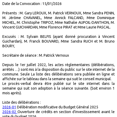
Date de la Convocation : 15/01/2026
Présents : M. Gary LEROUX, M. Patrick VERNOUX, Mme Sandra PENIN,
M. Jérôme CHAVANEL, Mme Annick FALCAND, Mme Dominique
MICHEL, M. Christophe TRIPOZ, Mme Nathalie AUPOIL-DANTHON, M.
Vincent GUICHARDAN, Mme Florence PIRAT et Mme Laurie PASCAL.
Excusés : M. Sylvain BELFIS (ayant donné procuration à Vincent
Guichardan), M. Franck BOUVARD, Mme Sandra RUCH et M. Bruno
BOURY,
Secrétaire de séance : M. Patrick Vernoux
Depuis le 1er juillet 2022, les actes réglementaires (délibérations,
arrêtés …) sont mis à la disposition du public sur le site internet de la
commune. Seule La liste des délibérations sera publiée en ligne et
affichée sur le tableau dans la semaine qui suit le conseil municipal.
Le procès-verbal devra être publié sur le site internet dans la
semaine qui suit son adoption à la séance suivante. (Soit environ 1
mois après).
Liste des délibérations :
2026-01
Délibération modificative du Budget Général 2025
2026-02
Ouverture de crédits en section d’investissement avant le
vote du budget 2026