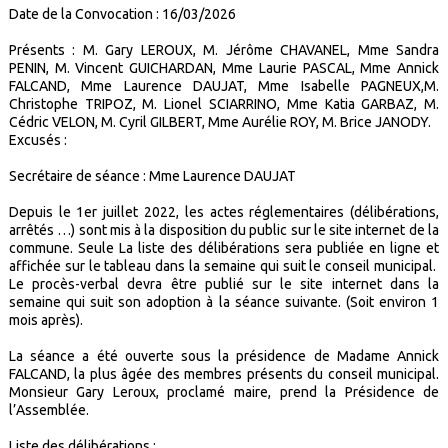
Date de la Convocation : 16/03/2026
Présents : M. Gary LEROUX, M. Jérôme CHAVANEL, Mme Sandra
PENIN, M. Vincent GUICHARDAN, Mme Laurie PASCAL, Mme Annick
FALCAND, Mme Laurence DAUJAT, Mme Isabelle PAGNEUX,M.
Christophe TRIPOZ, M. Lionel SCIARRINO, Mme Katia GARBAZ, M.
Cédric VELON, M. Cyril GILBERT, Mme Aurélie ROY, M. Brice JANODY.
Excusés :
Secrétaire de séance : Mme Laurence DAUJAT
Depuis le 1er juillet 2022, les actes réglementaires (délibérations,
arrêtés …) sont mis à la disposition du public sur le site internet de la
commune. Seule La liste des délibérations sera publiée en ligne et
affichée sur le tableau dans la semaine qui suit le conseil municipal.
Le procès-verbal devra être publié sur le site internet dans la
semaine qui suit son adoption à la séance suivante. (Soit environ 1
mois après).
La séance a été ouverte sous la présidence de Madame Annick
FALCAND, la plus âgée des membres présents du conseil municipal.
Monsieur Gary Leroux, proclamé maire, prend la Présidence de
l’Assemblée.
Liste des délibérations :