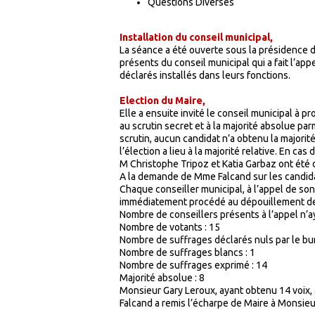
Questions Diverses
Installation du conseil municipal,
La séance a été ouverte sous la présidenc
présents du conseil municipal qui a fait l’app
déclarés installés dans leurs fonctions.
Election du Maire,
Elle a ensuite invité le conseil municipal à pr
au scrutin secret et à la majorité absolue pa
scrutin, aucun candidat n’a obtenu la majorité
l’élection a lieu à la majorité relative. En cas
M Christophe Tripoz et Katia Garbaz ont été
A la demande de Mme Falcand sur les candida
Chaque conseiller municipal, à l’appel de son
immédiatement procédé au dépouillement des
Nombre de conseillers présents à l’appel n’ay
Nombre de votants : 15
Nombre de suffrages déclarés nuls par le bur
Nombre de suffrages blancs : 1
Nombre de suffrages exprimé : 14
Majorité absolue : 8
Monsieur Gary Leroux, ayant obtenu 14 voix,
Falcand a remis l’écharpe de Maire à Monsie