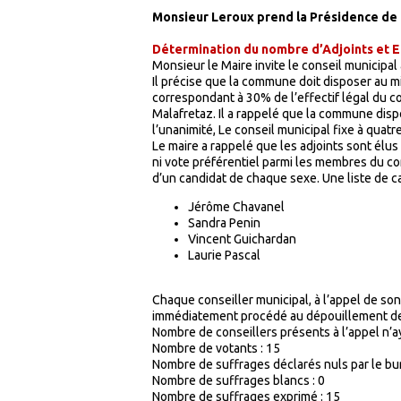
Monsieur Leroux prend la Présidence de
Détermination du nombre d’Adjoints et E
Monsieur le Maire invite le conseil municipal 
Il précise que la commune doit disposer au 
correspondant à 30% de l’effectif légal du c
Malafretaz. Il a rappelé que la commune disposa
l’unanimité, Le conseil municipal fixe à quat
Le maire a rappelé que les adjoints sont élus
ni vote préférentiel parmi les membres du c
d’un candidat de chaque sexe. Une liste de c
Jérôme Chavanel
Sandra Penin
Vincent Guichardan
Laurie Pascal
Chaque conseiller municipal, à l’appel de son
immédiatement procédé au dépouillement des
Nombre de conseillers présents à l’appel n’ay
Nombre de votants : 15
Nombre de suffrages déclarés nuls par le bur
Nombre de suffrages blancs : 0
Nombre de suffrages exprimé
: 15