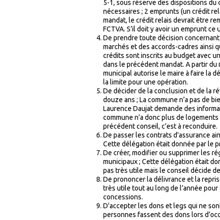
5-1, sous réserve des dispositions du c
nécessaires ; 2 emprunts (un crédit re
mandat, le crédit relais devrait être 
FCTVA. S’il doit y avoir un emprunt ce 
De prendre toute décision concernant l
marchés et des accords-cadres ainsi q
crédits sont inscrits au budget avec u
dans le précédent mandat. A partir du
municipal autorise le maire à faire la dé
la limite pour une opération.
De décider de la conclusion et de la 
douze ans ; La commune n’a pas de bien 
Laurence Daujat demande des informati
commune n’a donc plus de logements en 
précédent conseil, c’est à reconduire.
De passer les contrats d'assurance ain
Cette délégation était donnée par le p
De créer, modifier ou supprimer les r
municipaux ; Cette délégation était don
pas très utile mais le conseil décide de
De prononcer la délivrance et la repri
très utile tout au long de l’année pour
concessions.
D'accepter les dons et legs qui ne sont
personnes fassent des dons lors d’occ