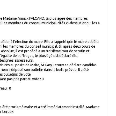
e de Madame Annick FALCAND, la plus âgée des membres
el les membres du conseil municipal cités ci-dessus et qui les a
océder à l’élection du maire. Elle a rappelé que le maire est élu
rmi les membres du conseil municipal. Si, après deux tours de
 absolue, il est procédé à un troisième tour de scrutin et
 d’égalité de suffrages, le plus âgé est déclaré élu.
 désignés assesseurs.
tures au poste de Maire, M Gary Leroux se déclare candidat.
 nom a déposé son bulletin dans la boite prévue. Il a été
 bulletins de vote
ant pas pris part au vote
: 0
eau : 0
 a été proclamé maire et a été immédiatement installé. Madame
ur Leroux.