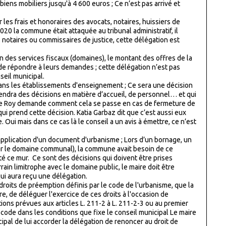
biens mobiliers jusqu'à 4 600 euros ; Ce n’est pas arrivé et
 les frais et honoraires des avocats, notaires, huissiers de
 2020 la commune était attaquée au tribunal administratif, il
des notaires ou commissaires de justice, cette délégation est
ion des services fiscaux (domaines), le montant des offres de la
de répondre à leurs demandes ; cette délégation n’est pas
seil municipal.
dans les établissements d'enseignement ; Ce sera une décision
endra des décisions en matière d’accueil, de personnel… et qui
élie Roy demande comment cela se passe en cas de fermeture de
ui prend cette décision. Katia Garbaz dit que c’est aussi eux
 Oui mais dans ce cas là le conseil a un avis à émettre, ce n’est
application d'un document d'urbanisme ; Lors d’un bornage, un
sur le domaine communal), la commune avait besoin de ce
é ce mur. Ce sont des décisions qui doivent être prises
ain limitrophe avec le domaine public, le maire doit être
ui aura reçu une délégation.
roits de préemption définis par le code de l'urbanisme, que la
e, de déléguer l'exercice de ces droits à l'occasion de
itions prévues aux articles L. 211-2 à L. 211-2-3 ou au premier
 code dans les conditions que fixe le conseil municipal Le maire
ipal de lui accorder la délégation de renoncer au droit de