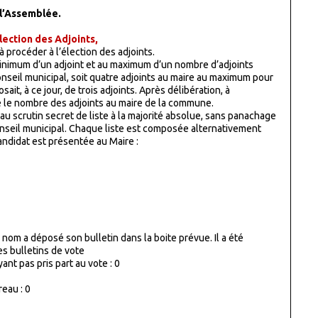
 l’Assemblée.
lection des Adjoints,
à procéder à l’élection des adjoints.
minimum d’un adjoint et au maximum d’un nombre d’adjoints
onseil municipal, soit quatre adjoints au maire au maximum pour
it, à ce jour, de trois adjoints. Après délibération, à
re le nombre des adjoints au maire de la commune.
 au scrutin secret de liste à la majorité absolue, sans panachage
onseil municipal. Chaque liste est composée alternativement
andidat est présentée au Maire :
 nom a déposé son bulletin dans la boite prévue. Il a été
 bulletins de vote
ant pas pris part au vote
: 0
eau : 0