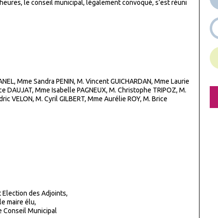
gt heures, le conseil municipal, légalement convoqué, s’est réuni
VANEL, Mme Sandra PENIN, M. Vincent GUICHARDAN, Mme Laurie
e DAUJAT, Mme Isabelle PAGNEUX, M. Christophe TRIPOZ, M.
ric VELON, M. Cyril GILBERT, Mme Aurélie ROY, M. Brice
 Election des Adjoints,
le maire élu,
e Conseil Municipal