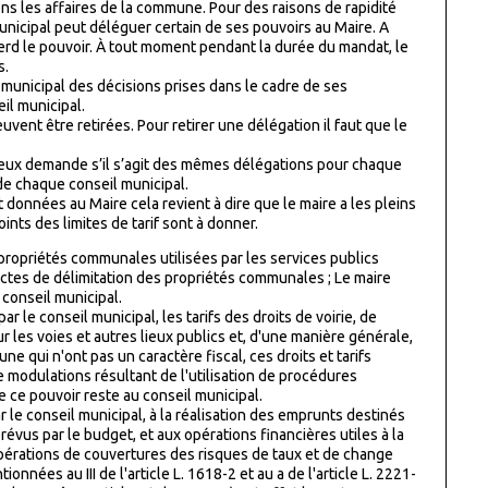
ons les affaires de la commune. Pour des raisons de rapidité
unicipal peut déléguer certain de ses pouvoirs au Maire. A
perd le pouvoir. À tout moment pendant la durée du mandat, le
s.
l municipal des décisions prises dans le cadre de ses
il municipal.
nt être retirées. Pour retirer une délégation il faut que le
gneux demande s’il s’agit des mêmes délégations pour chaque
 de chaque conseil municipal.
nt données au Maire cela revient à dire que le maire a les pleins
ints des limites de tarif sont à donner.
s propriétés communales utilisées par les services publics
actes de délimitation des propriétés communales ; Le maire
u conseil municipal.
ar le conseil municipal, les tarifs des droits de voirie, de
 les voies et autres lieux publics et, d'une manière générale,
ne qui n'ont pas un caractère fiscal, ces droits et tarifs
de modulations résultant de l'utilisation de procédures
e ce pouvoir reste au conseil municipal.
r le conseil municipal, à la réalisation des emprunts destinés
vus par le budget, et aux opérations financières utiles à la
pérations de couvertures des risques de taux et de change
onnées au III de l'article L. 1618-2 et au a de l'article L. 2221-