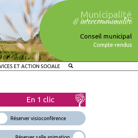
Municipalité
& intercommunalité
Conseil municipal
Compte-rendus
VICES ET ACTION SOCIALE
En 1 clic
Réserver visioconférence
Réserver salle animation