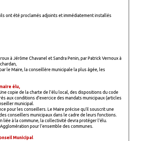
 ils ont été proclamés adjoints et immédiatement installés
Leroux à Jérôme Chavanel et Sandra Penin, par Patrick Vernoux à
ichardan,
par le Maire, la conseillère municipale la plus âgée, les
maire élu,
Une copie de la charte de l'élu local, des dispositions du code
crés aux conditions d'exercice des mandats municipaux (articles
seiller municipal.
nce pour les conseillers. Le Maire précise qu’il souscrit une
es conseillers municipaux dans le cadre de leurs fonctions.
 liée à la commune, la collectivité devra protéger l’élu.
 Agglomération pour l’ensemble des communes.
onseil Municipal