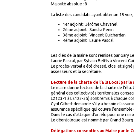
Majorité absolue : 8
La liste des candidats ayant obtenue 15 voix,
1er adjoint : Jérôme Chavanel
2ème adjoint : Sandra Penin
3ème adjoint : Vincent Guichardan
4ème adjoint : Laurie Pascal
Les clés de la mairie sont remises par Gary 
Laurie Pascal, par Sylvain Belfis à Vincent Gu
Le procès-verbal a été dressé, clos, et signé 
assesseurs et la secrétaire.
Lecture de la Charte de l’Elu Local par le 
Le maire donne lecture de la charte de l'élu. 
général des collectivités territoriales consa
L2123-1 à L2123-35) sont remis à chaque con
Cyril Gilbert demande s’il y a besoin d’assura
assurance spécifique qui couvre l’ensemble d
Dans le cas d’attaque d’un élu pour une raison
Le déontologue est nommé par Grand Bourg
Délégations consenties au Maire par le C