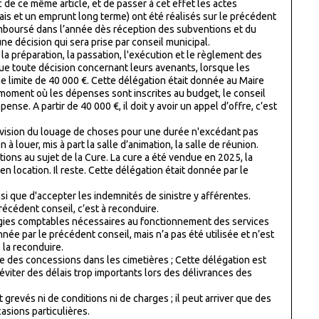
 de ce même article, et de passer à cet effet les actes
lais et un emprunt long terme) ont été réalisés sur le précédent
remboursé dans l’année dès réception des subventions et du
une décision qui sera prise par conseil municipal.
a préparation, la passation, l'exécution et le règlement des
ue toute décision concernant leurs avenants, lorsque les
ne limite de 40 000 €. Cette délégation était donnée au Maire
 moment où les dépenses sont inscrites au budget, le conseil
pense. A partir de 40 000 €, il doit y avoir un appel d’offre, c’est
révision du louage de choses pour une durée n'excédant pas
à louer, mis à part la salle d’animation, la salle de réunion.
ons au sujet de la Cure. La cure a été vendue en 2025, la
location. Il reste. Cette délégation était donnée par le
si que d'accepter les indemnités de sinistre y afférentes.
récédent conseil, c’est à reconduire.
égies comptables nécessaires au fonctionnement des services
née par le précédent conseil, mais n’a pas été utilisée et n’est
 la reconduire.
se des concessions dans les cimetières ; Cette délégation est
 éviter des délais trop importants lors des délivrances des
 grevés ni de conditions ni de charges ; il peut arriver que des
asions particulières.