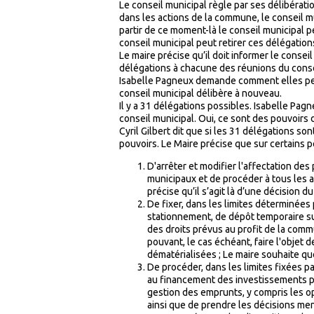
Le conseil municipal règle par ses délibérati
dans les actions de la commune, le conseil m
partir de ce moment-là le conseil municipal 
conseil municipal peut retirer ces délégation
Le maire précise qu’il doit informer le consei
délégations à chacune des réunions du conse
Isabelle Pagneux demande comment elles peuve
conseil municipal délibère à nouveau.
Il y a 31 délégations possibles. Isabelle Pa
conseil municipal. Oui, ce sont des pouvoirs
Cyril Gilbert dit que si les 31 délégations so
pouvoirs. Le Maire précise que sur certains po
D'arrêter et modifier l'affectation de
municipaux et de procéder à tous les 
précise qu’il s’agit là d’une décision d
De fixer, dans les limites déterminées p
stationnement, de dépôt temporaire sur
des droits prévus au profit de la commu
pouvant, le cas échéant, faire l'objet 
dématérialisées ; Le maire souhaite qu
De procéder, dans les limites fixées pa
au financement des investissements pré
gestion des emprunts, y compris les o
ainsi que de prendre les décisions menti