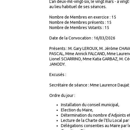
L’an deux-mil-vingt-six, le vingt mars - à vin
au lieu habituel de ses séances.
Nombre de Membres en exercice : 15
Nombre de Membres présents :
15
Nombre de Membres Votants :
15
Date de la Convocation : 16/03/2026
Présents : M. Gary LEROUX, M. Jérôme CHA
PASCAL, Mme Annick FALCAND, Mme Laurenc
Lionel SCIARRINO, Mme Katia GARBAZ, M. Céd
JANODY.
Excusés :
Secrétaire de séance : Mme Laurence Daujat
Ordre du jour :
Installation du conseil municipal,
Election du Maire,
Détermination du nombre d’Adjoints et
Lecture de la Charte de l’Elu Local par 
Délégations consenties au Maire par l