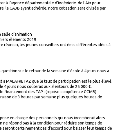
érer à l’agence départementale d’ingénierie de l’Ain pour
re, la CA3B ayant adhérée, notre cotisation sera divisée par
a salle d’animation
emiers éléments 2019
ère réunion, les jeunes conseillers ont émis différentes idées à
la question sur le retour de la semaine d’école à 4 jours nous a
st à MALAFRETAZ que le taux de participation est le plus élevé.
de 4 jours nous coûterait aux alentours de 25 000 €.
re le financement des TAP : (reprise compétence CCMB)
 raison de 3 heures par semaine plus quelques heures de
a prise en charge des personnels qui nous incomberait alors.
 un ne répond pas à la condition pour réduire son temps de
et ne seront certainement pas d’accord pour baisser leur temps de