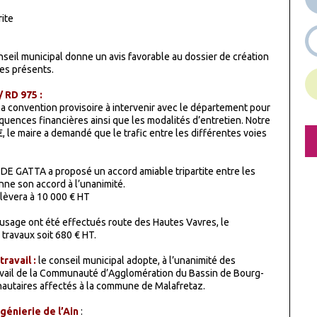
rite
onseil municipal donne un avis favorable au dossier de création
des présents.
 RD 975 :
a convention provisoire à intervenir avec le département pour
équences financières ainsi que les modalités d’entretien. Notre
, le maire a demandé que le trafic entre les différentes voies
 DE GATTA a proposé un accord amiable tripartite entre les
nne son accord à l’unanimité.
élèvera à 10 000 € HT
busage ont été effectués route des Hautes Vavres, le
 travaux soit 680 € HT.
ravail :
le conseil municipal adopte, à l’unanimité des
avail de la Communauté d’Agglomération du Bassin de Bourg-
autaires affectés à la commune de Malafretaz.
énierie de l’Ain
: