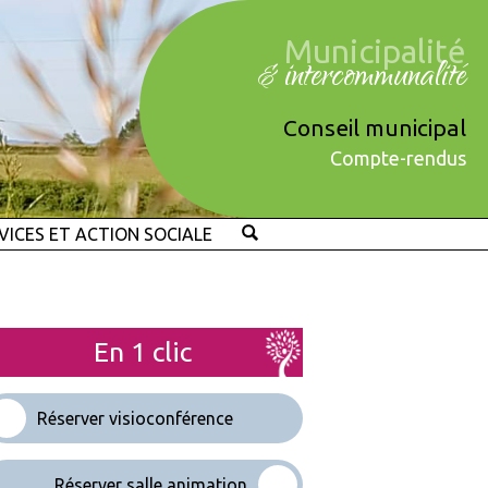
Municipalité
& intercommunalité
Conseil municipal
Compte-rendus
VICES ET ACTION SOCIALE
En 1 clic
Réserver visioconférence
Réserver salle animation