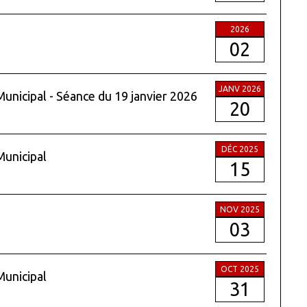
2026
02
JANV 2026
Municipal - Séance du 19 janvier 2026
20
DÉC 2025
Municipal
15
NOV 2025
03
OCT 2025
Municipal
31