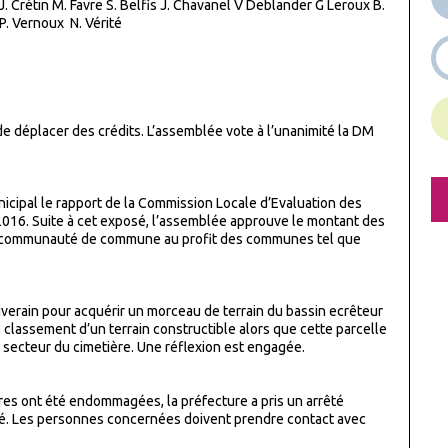
 J. Crétin M. Favre S. Belfis J. Chavanel V Deblander G Leroux B.
P. Vernoux N. Vérité
 de déplacer des crédits. L’assemblée vote à l’unanimité la DM
cipal le rapport de la Commission Locale d’Evaluation des
016. Suite à cet exposé, l’assemblée approuve le montant des
la communauté de commune au profit des communes tel que
verain pour acquérir un morceau de terrain du bassin ecrêteur
e classement d’un terrain constructible alors que cette parcelle
 secteur du cimetière. Une réflexion est engagée.
ures ont été endommagées, la préfecture a pris un arrêté
né. Les personnes concernées doivent prendre contact avec