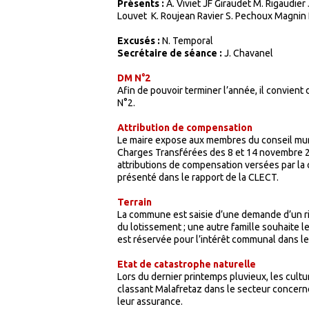
Présents :
A. Viviet JF Giraudet M. Rigaudier
Louvet K. Roujean Ravier S. Pechoux Magnin 
Excusés :
N. Temporal
Secrétaire de séance :
J. Chavanel
DM N°2
Afin de pouvoir terminer l’année, il convient
N°2.
Attribution de compensation
Le maire expose aux membres du conseil muni
Charges Transférées des 8 et 14 novembre 2
attributions de compensation versées par 
présenté dans le rapport de la CLECT.
Terrain
La commune est saisie d’une demande d’un ri
du lotissement ; une autre famille souhaite l
est réservée pour l’intérêt communal dans le
Etat de catastrophe naturelle
Lors du dernier printemps pluvieux, les cult
classant Malafretaz dans le secteur concer
leur assurance.