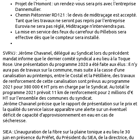
Projet de l’Homont : un rendez-vous sera pris avec l’entreprise
Dannemuller.
Chemin Piétonnier RD121 : le devis de miditraçage est accepté.
Tant que les travaux ne seront pas repris par l’entreprise
Eurovia ne sera pas réglé, Miditraçage n’interviendra pas.
La mise en service des feux du carrefour du Pillebois sera
effective dès que le compteur sera installé.
SVRVJ : Jérôme Chavanel, délégué au Syndicat lors du précédent
mandat informe que le dernier comité syndical a eu lieu à la Toque
Rose. Une présentation du programme 2020 a été faite aux élus : Il n’y
aura pas de travaux sur la commune, mais suite à la casse d’une
canalisation au printemps, entre le Costal et la Pétillière, des travaux
de renforcement de cette canalisation sont prévus au programme
2021 pour 380 000 € HT pris en charge par le Syndicat. Au total le
programme 2021 prévoit 11 km de renforcement pour 2 millions d’€
HT sur l’ensemble des communes du syndicat.
Jérôme Chavanel précise que le rapport de présentation sur le prix et
la qualité du service laisse apparaître une alerte sur un éventuel
déficit de capacité d’approvisionnement en eau en cas de
sécheresse.
SIEA : L’inauguration de la fibre sur la plaine tonique a eu lieu le 30
juin en présence du Préfet, du Président du SIEA, de la directrice, du