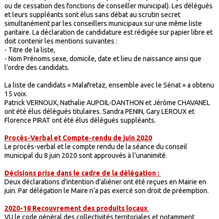
ou de cessation des fonctions de conseiller municipal). Les délégués
et leurs suppléants sont élus sans débat au scrutin secret
simultanément par les conseillers municipaux sur une même liste
paritaire. La déclaration de candidature est rédigée sur papier libre et
doit contenir les mentions suivantes :
-
Titre de la liste,
-
Nom Prénoms sexe, domicile, date et lieu de naissance ainsi que
l’ordre des candidats.
La liste de candidats « Malafretaz, ensemble avec le Sénat » a obtenu
15 voix.
Patrick VERNOUX, Nathalie AUPOIL-DANTHON et Jérôme CHAVANEL
ont été élus délégués titulaires. Sandra PENIN, Gary LEROUX et
Florence PIRAT ont été élus délégués suppléants.
Procès-Verbal et Compte-rendu de juin 2020
Le procès-verbal et le compte rendu de la séance du conseil
municipal du 8 juin 2020 sont approuvés à l’unanimité.
Décisions prise dans le cadre de la délégation :
Deux déclarations d’intention d’aliéner ont été reçues en Mairie en
juin. Par délégation le Maire n’a pas exercé son droit de préemption.
2020-18 Recouvrement des produits locaux
VU le code général des collectivités territoriales et notamment