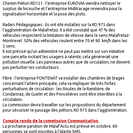
Chemin Piéton RD121 : l’entreprise EUROVIA viendra nettoyer le
surplus de bicouche et l’entreprise Miditracage reviendra pour la
signalisation horizontale et la pose des plots.
Radars Pédagogiques : ils ont été installés sur la RD 975 dans
l’agglomération de Malafretaz. Il a été constaté que 47 % des
véhicules respectent la limitation de vitesse dans le sens Malafretaz-
Montrevel. 50% des véhicules roulent entre 70 et 90 km/h dans les
2 sens.
Il est précisé qu’un administré ne peut pas mettre sur son initiative
une pancarte incitant les usagers à ralentir, cela générerait une
pollution visuelle. Les panneaux autres que de circulation, ne doivent
pas perturber les conducteurs.
Fibre : l’entreprise FONTENAT va installer des chambres de tirages
concernant l’artère principale, cela va impliquer de très fortes
perturbations de circulation : les Routes de la Ramilière, de
Condannaz, de Guelin et des Poncelières vont être interdites à la
circulation.
La commission devra travailler sur les propositions du département
pour sécuriser le passage des piétons RD 975 dans l’agglomération.
Compte rendu de la commission Communication
La prochaine parution de Malaf’Actu est prévue en octobre. 60
personnes se sont inscrites à l’Alerte SMS.