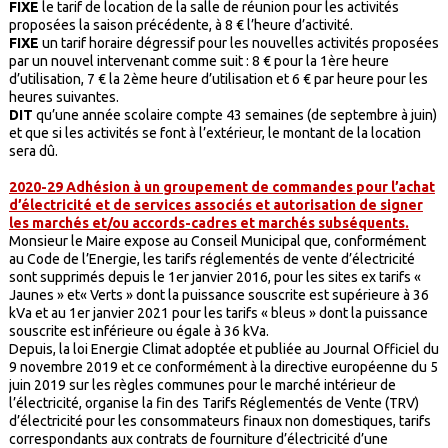
FIXE
le tarif de location de la salle de réunion pour les activités
proposées la saison précédente, à 8 € l’heure d’activité.
FIXE
un tarif horaire dégressif pour les nouvelles activités proposées
par un nouvel intervenant comme suit : 8 € pour la 1ère heure
d’utilisation, 7 € la 2ème heure d’utilisation et 6 € par heure pour les
heures suivantes.
DIT
qu’une année scolaire compte 43 semaines (de septembre à juin)
et que si les activités se font à l’extérieur, le montant de la location
sera dû.
2020-29 Adhésion à un groupement de commandes pour l’achat
d’électricité et de services associés et autorisation de signer
les marchés et/ou accords-cadres et marchés subséquents.
Monsieur le Maire expose au Conseil Municipal que, conformément
au Code de l’Energie, les tarifs réglementés de vente d’électricité
sont supprimés depuis le 1er janvier 2016, pour les sites ex tarifs «
Jaunes » et« Verts » dont la puissance souscrite est supérieure à 36
kVa et au 1er janvier 2021 pour les tarifs « bleus » dont la puissance
souscrite est inférieure ou égale à 36 kVa.
Depuis, la loi Energie Climat adoptée et publiée au Journal Officiel du
9 novembre 2019 et ce conformément à la directive européenne du 5
juin 2019 sur les règles communes pour le marché intérieur de
l’électricité, organise la fin des Tarifs Réglementés de Vente (TRV)
d’électricité pour les consommateurs finaux non domestiques, tarifs
correspondants aux contrats de fourniture d’électricité d’une