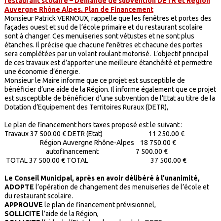
restaurant scolaire – Demande de subvention DETR et Région
Auvergne Rhône Alpes. Plan de Financement
Monsieur Patrick VERNOUX, rappelle que les fenêtres et portes des
façades ouest et sud de l’école primaire et du restaurant scolaire
sont à changer. Ces menuiseries sont vétustes et ne sont plus
étanches. Il précise que chacune fenêtres et chacune des portes
sera complétées par un volant roulant motorisé. L’objectif principal
de ces travaux est d’apporter une meilleure étanchéité et permettre
une économie d’énergie.
Monsieur le Maire informe que ce projet est susceptible de
bénéficier d’une aide de la Région. Il informe également que ce projet
est susceptible de bénéficier d’une subvention de l’Etat au titre de la
Dotation d’Equipement des Territoires Ruraux (DETR),
Le plan de financement hors taxes proposé est le suivant :
Travaux
37 500.00 €
DETR (Etat)
11 250.00 €
Région Auvergne Rhône-Alpes 18 750.00 €
autofinancement
7 500.00 €
TOTAL
37 500.00 €
TOTAL 37 500.00 €
Le Conseil Municipal, après en avoir délibéré à l’unanimité,
ADOPTE
l’opération de changement des menuiseries de l’école et
du restaurant scolaire.
APPROUVE
le plan de financement prévisionnel,
SOLLICITE
l’aide de la Région,