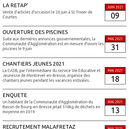
LA RETAP'
JUIN 2021
Vente d'articles d'occasion le 26 juin à St Trivier de
09
Courtes
OUVERTURE DES PISCINES
Suite aux dernières annonces gouvernementales, la
MAI 2021
Communauté d'Agglomération est en mesure d'ouvrir les
31
piscines le 9 juin
CHANTIERS JEUNES 2021
La CA3B, par l'intermédiaire du service Vie Educative et
MAI 2021
Jeunesse de Montrevel-en-Bresse, organise des
18
chantiers jeunes pendant les vacances estivales.
ENQUETE
Un habitant de la Communauté d'Agglomération du
MAI 2021
Bassin de Bourg-en-Bresse jetait 518kg de déchets en
13
moyenne en 2019
RECRUTEMENT MALAFRETAZ
MAI 2021