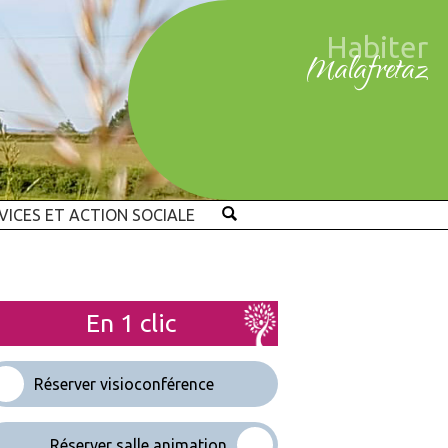
Habiter
Malafretaz
VICES ET ACTION SOCIALE
En 1 clic
Réserver visioconférence
Réserver salle animation