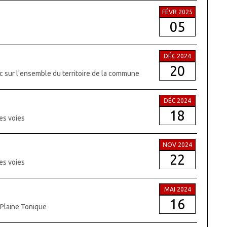
FÉVR 2025
05
DÉC 2024
20
c sur l'ensemble du territoire de la commune
DÉC 2024
18
es voies
NOV 2024
22
es voies
MAI 2024
16
a Plaine Tonique