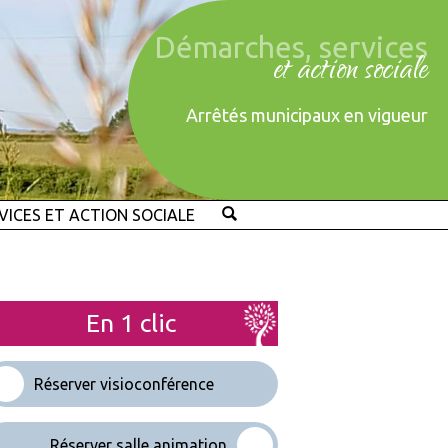
Démarches, services
et action sociale
Arrêtés municipaux en vigueur
VICES ET ACTION SOCIALE
En 1 clic
Réserver visioconférence
Réserver salle animation