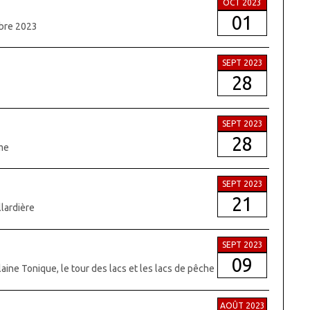
OCT 2023
01
obre 2023
SEPT 2023
28
SEPT 2023
28
rme
SEPT 2023
21
llardière
SEPT 2023
09
Plaine Tonique, le tour des lacs et les lacs de pêche
AOÛT 2023