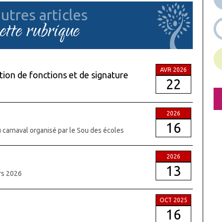
utres articles
cette rubrique
AVR 2026
ion de fonctions et de signature
22
2026
16
du carnaval organisé par le Sou des écoles
2026
13
ars 2026
OCT 2025
16