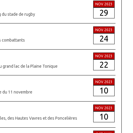
NOV 2023
29
g du stade de rugby
NOV 2023
24
ns combattants
NOV 2023
22
du grand lac de la Plaine Tonique
NOV 2023
10
nie du 11 novembre
NOV 2023
10
lles, des Hautes Vavres et des Poncelières