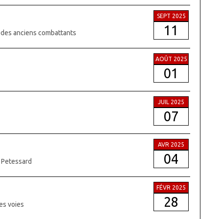
SEPT 2025
11
e des anciens combattants
AOÛT 2025
01
JUIL 2025
07
AVR 2025
04
e Petessard
FÉVR 2025
28
es voies