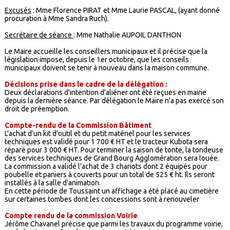
Excusés
: Mme Florence PIRAT et Mme Laurie PASCAL, (ayant donné
procuration à Mme Sandra Ruch).
Secrétaire de séance
: Mme Nathalie AUPOIL DANTHON
Le Maire accueille les conseillers municipaux et il précise que la
législation impose, depuis le 1er octobre, que les conseils
municipaux doivent se tenir à nouveau dans la maison commune.
Décisions prise dans le cadre de la délégation :
Deux déclarations d'intention d'aliéner ont été reçues en mairie
depuis la dernière séance. Par délégation le Maire n'a pas exercé son
droit de préemption.
Compte-rendu de la Commission Bâtiment
L'achat d'un kit d'outil et du petit matériel pour les services
techniques est validé pour 1 700 € HT et le tracteur Kubota sera
réparé pour 3 000 € HT. Pour terminer la saison de tonte, la tondeuse
des services techniques de Grand Bourg Agglomération sera louée.
La commission a validé l'achat de 3 chariots dont 2 équipés pour
poubelle et paniers à couverts pour un total de 525 € ht. Ils seront
installés à la salle d'animation.
En cette période de Toussaint un affichage a été placé au cimetière
sur certaines tombes dont les concessions sont à renouveler
Compte rendu de la commission Voirie
Jérôme Chavanel précise que parmi les travaux du programme voirie,