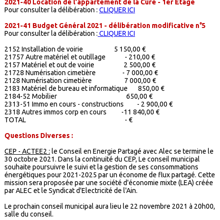
2021-40 Location de l'appartement de la Cure - 1er Etage
Pour consulter la délibération :
CLIQUER ICI
2021-41 Budget Général 2021 - délibération modificative n°5
Pour consulter la délibération :
CLIQUER ICI
2152
Installation de voirie
5 150,00 €
21757
Autre matériel et outillage
- 210,00 €
2157
Matériel et out de voirie
2 500,00 €
21728
Numérisation cimetière
- 7 000,00 €
2128
Numérisation cimetière 7 000,00 €
2183
Matériel de bureau et informatique
850,00 €
2184-52
Mobilier
650,00 €
2313-51
Immo en cours - constructions - 2 900,00 €
2318
Autres immos corp en cours
-11 840,00 €
TOTAL
- €
Questions Diverses :
CEP - ACTEE2 :
le Conseil en Energie Partagé avec Alec se termine le
30 octobre 2021. Dans la continuité du CEP, Le conseil municipal
souhaite poursuivre le suivi et la gestion de ses consommations
énergétiques pour 2021-2025 par un économe de flux partagé. Cette
mission sera proposée par une société d'économie mixte (LEA) créée
par ALEC et le Syndicat d'Electricité de l'Ain.
Le prochain conseil municipal aura lieu le 22 novembre 2021 à 20h00,
salle du conseil.