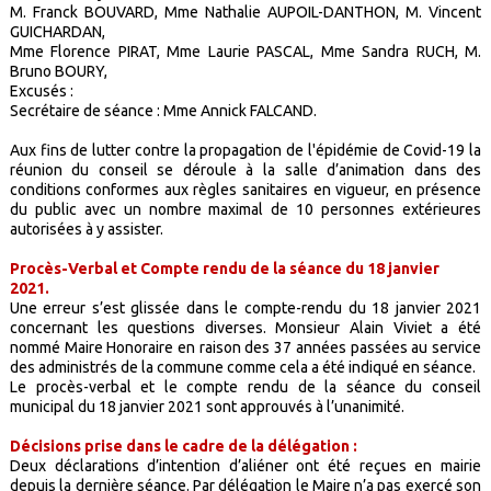
M. Franck BOUVARD, Mme Nathalie AUPOIL-DANTHON, M. Vincent
GUICHARDAN,
Mme Florence PIRAT, Mme Laurie PASCAL, Mme Sandra RUCH, M.
Bruno BOURY,
Excusés :
Secrétaire de séance : Mme Annick FALCAND.
Aux fins de lutter contre la propagation de l'épidémie de Covid-19 la
réunion du conseil se déroule à la salle d’animation dans des
conditions conformes aux règles sanitaires en vigueur, en présence
du public avec un nombre maximal de 10 personnes extérieures
autorisées à y assister.
Procès-Verbal et Compte rendu de la séance du 18 janvier
2021.
Une erreur s’est glissée dans le compte-rendu du 18 janvier 2021
concernant les questions diverses. Monsieur Alain Viviet a été
nommé Maire Honoraire en raison des 37 années passées au service
des administrés de la commune comme cela a été indiqué en séance.
Le procès-verbal et le compte rendu de la séance du conseil
municipal du 18 janvier 2021 sont approuvés à l’unanimité.
Décisions prise dans le cadre de la délégation :
Deux déclarations d’intention d’aliéner ont été reçues en mairie
depuis la dernière séance. Par délégation le Maire n’a pas exercé son