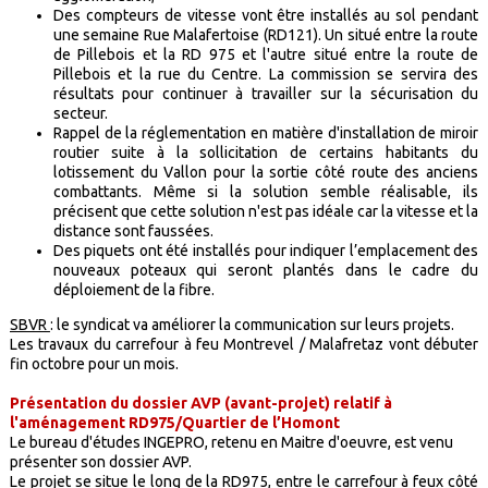
Des compteurs de vitesse vont être installés au sol pendant
une semaine Rue Malafertoise (RD121). Un situé entre la route
de Pillebois et la RD 975 et l'autre situé entre la route de
Pillebois et la rue du Centre. La commission se servira des
résultats pour continuer à travailler sur la sécurisation du
secteur.
Rappel de la réglementation en matière d'installation de miroir
routier suite à la sollicitation de certains habitants du
lotissement du Vallon pour la sortie côté route des anciens
combattants. Même si la solution semble réalisable, ils
précisent que cette solution n'est pas idéale car la vitesse et la
distance sont faussées.
Des piquets ont été installés pour indiquer l’emplacement des
nouveaux poteaux qui seront plantés dans le cadre du
déploiement de la fibre.
SBVR
: le syndicat va améliorer la communication sur leurs projets.
Les travaux du carrefour à feu Montrevel / Malafretaz vont débuter
fin octobre pour un mois.
Présentation du dossier AVP (avant-projet) relatif à
l'aménagement RD975/Quartier de l’Homont
Le bureau d'études INGEPRO, retenu en Maitre d'oeuvre, est venu
présenter son dossier AVP.
Le projet se situe le long de la RD975, entre le carrefour à feux côté