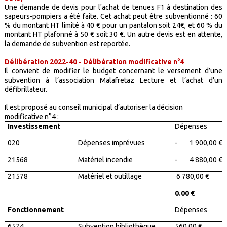
Une demande de devis pour l'achat de tenues F1 à destination des
sapeurs-pompiers a été faite. Cet achat peut être subventionné : 60
% du montant HT limité à 40 € pour un pantalon soit 24€, et 60 % du
montant HT plafonné à 50 € soit 30 €. Un autre devis est en attente,
la demande de subvention est reportée.
Délibération 2022-40 - Délibération modificative n°4
Il convient de modifier le budget concernant le versement d’une
subvention à l’association Malafretaz Lecture et l’achat d’un
défibrillateur.
Il est proposé au conseil municipal d’autoriser la décision
modificative n°4 :
Investissement
Dépenses
020
Dépenses imprévues
-
1 900,00 €
21568
Matériel
incendie
-
4 880,00 €
21578
Matériel et outillage
6 780,00 €
0.00 €
Fonctionnement
Dépenses
6574
Subvention bibliothèque
560,00 €